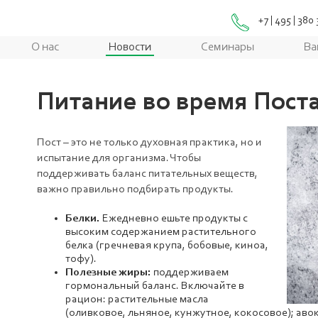
+7 | 495 | 380
О нас
Новости
Семинары
Ва
Питание во время Пост
Пост – это не только духовная практика, но и
испытание для организма. Чтобы
поддерживать баланс питательных веществ,
важно правильно подбирать продукты.
Белки.
Ежедневно ешьте продукты с
высоким содержанием растительного
белка (гречневая крупа, бобовые, киноа,
тофу).
Полезные жиры:
поддерживаем
гормональный баланс. Включайте в
рацион: растительные масла
(оливковое, льняное, кунжутное, кокосовое); авок