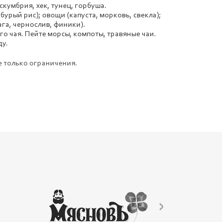
 скумбрия, хек, тунец, горбуша.
урый рис); овощи (капуста, морковь, свекла);
ага, чернослив, финики).
го чая. Пейте морсы, компоты, травяные чаи.
ду.
не только ограничения.