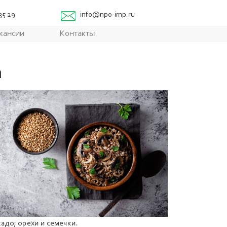
 35 29
info@npo-imp.ru
кансии
Контакты
а
адо; орехи и семечки.